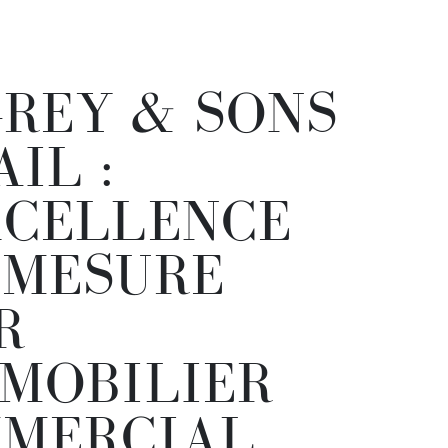
REY & SONS
IL :
XCELLENCE
-MESURE
R
MMOBILIER
MERCIAL