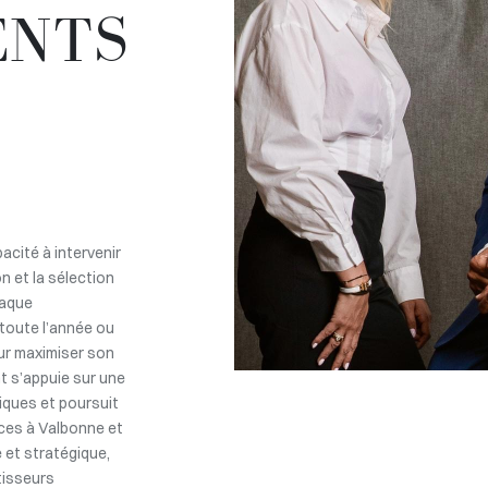
ENTS
acité à intervenir
on et la sélection
haque
 toute l’année ou
our maximiser son
nt s’appuie sur une
iques et poursuit
ces à Valbonne et
et stratégique,
tisseurs