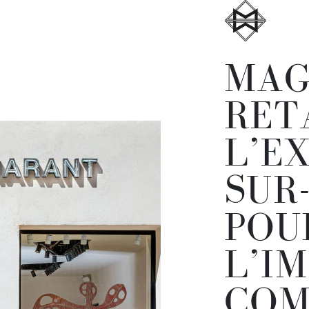
MAG
RETA
L’E
SUR
POU
L’I
COM