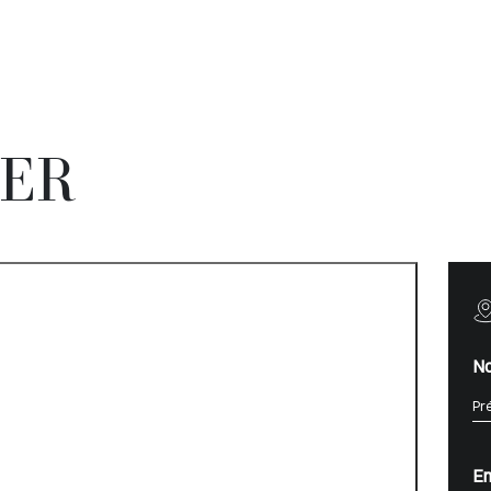
ER
N
Em