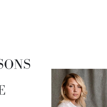
SONS
E