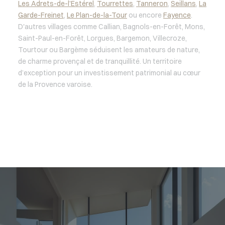
Les Adrets-de-l’Estérel
,
Tourrettes
,
Tanneron
,
Seillans
,
La
Garde-Freinet
,
Le Plan-de-la-Tour
ou encore
Fayence
.
D'autres villages comme Callian, Bagnols-en-Forêt, Mons,
Saint-Paul-en-Forêt, Lorgues, Bargemon, Villecroze,
Tourtour ou Bargème séduisent les amateurs de nature,
de charme provençal et de tranquillité. Un territoire
d’exception pour un investissement patrimonial au cœur
de la Provence varoise.