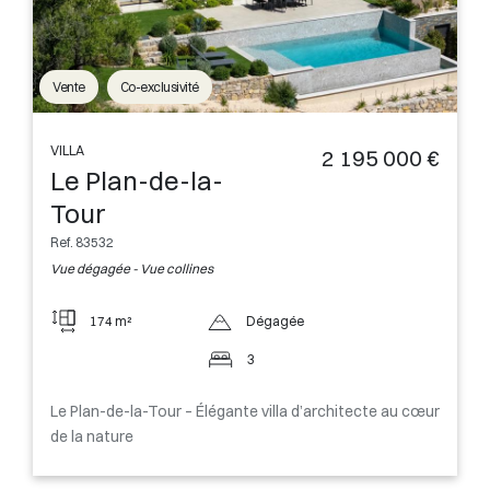
Vente
Co-exclusivité
VILLA
2 195 000 €
Le Plan-de-la-
Tour
Ref. 83532
Vue dégagée - Vue collines
174 m²
Dégagée
3
Le Plan-de-la-Tour – Élégante villa d’architecte au cœur
de la nature