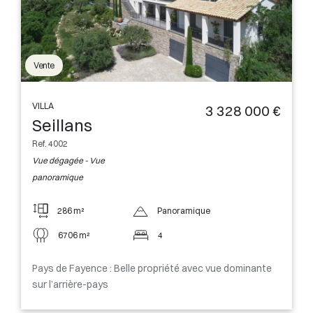
Vente
VILLA
3 328 000 €
Seillans
Ref. 4002
Vue dégagée - Vue
panoramique
286 m²
Panoramique
6706 m²
4
Pays de Fayence : Belle propriété avec vue dominante
sur l’arrière-pays