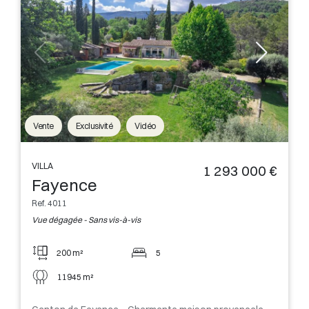
Vente
Exclusivité
Vidéo
VILLA
1 293 000 €
Fayence
Ref. 4011
Vue dégagée - Sans vis-à-vis
200 m²
5
11945 m²