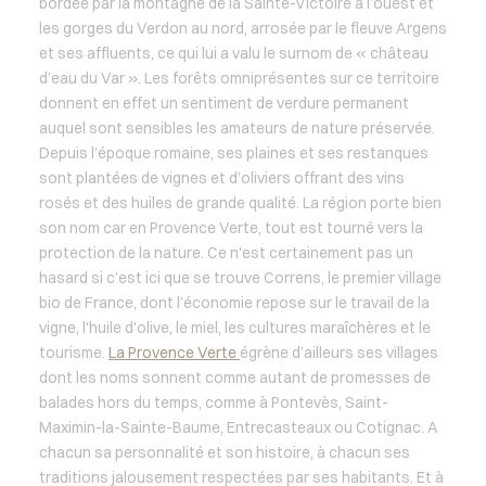
bordée par la montagne de la Sainte-Victoire à l’ouest et
les gorges du Verdon au nord, arrosée par le fleuve Argens
et ses affluents, ce qui lui a valu le surnom de « château
d’eau du Var ». Les forêts omniprésentes sur ce territoire
donnent en effet un sentiment de verdure permanent
auquel sont sensibles les amateurs de nature préservée.
Depuis l’époque romaine, ses plaines et ses restanques
sont plantées de vignes et d’oliviers offrant des vins
rosés et des huiles de grande qualité. La région porte bien
son nom car en Provence Verte, tout est tourné vers la
protection de la nature. Ce n'est certainement pas un
hasard si c’est ici que se trouve Correns, le premier village
bio de France, dont l’économie repose sur le travail de la
vigne, l'huile d'olive, le miel, les cultures maraîchères et le
tourisme.
La Provence Verte
égrène d’ailleurs ses villages
dont les noms sonnent comme autant de promesses de
balades hors du temps, comme à Pontevès, Saint-
Maximin-la-Sainte-Baume, Entrecasteaux ou Cotignac. A
chacun sa personnalité et son histoire, à chacun ses
traditions jalousement respectées par ses habitants. Et à