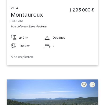
VILLA
1 295 000 €
Montauroux
Ref. 4033
Vue collines - Sans vis-à-vis
249 m²
Dégagée
1660 m²
3
Mas en pierres