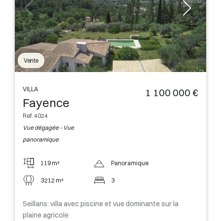
Vente
VILLA
1 100 000 €
Fayence
Ref. 4024
Vue dégagée - Vue
panoramique
119 m²
Panoramique
3212 m²
3
Seillans: villa avec piscine et vue dominante sur la
plaine agricole