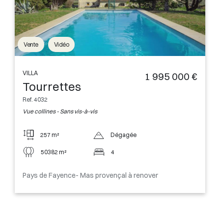
Vente
Vidéo
VILLA
1 995 000 €
Tourrettes
Ref. 4032
Vue collines - Sans vis-à-vis
257 m²
Dégagée
50382 m²
4
Pays de Fayence- Mas provençal à renover