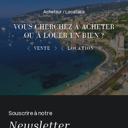
Acheteur / Locataire
VOUS CHERCHEZ À
ACHETER
OU À LOUER
UN BIEN ?
VENTE
LOCATION
Souscrire à notre
Newsletter