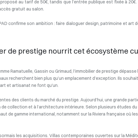
t proposé au tarif de 50€, tandis que l’entrée publique est fixée à 20
accès gratuit au salon.
PAD confirme son ambition : faire dialoguer design, patrimoine et art d
 de prestige nourrit cet écosystème cu
omme Ramatuelle, Gassin ou Grimaud, l’immobilier de prestige dépasse 
naux recherchent bien plus qu’un emplacement d’exception. Ils souhait
’art et artisanat ne font qu'un.
entes des clients du marché du prestige. Aujourd’hui, une grande part
de collection et à l’architecture intérieure. Selon plusieurs études du 
r haut de gamme international, notamment sur la Riviera française où le
sormais les acquisitions. Villas contemporaines ouvertes sur la Médi