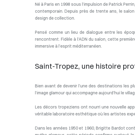
Né à Paris en 1998 sous l’impulsion de Patrick Perr
contemporain. Depuis près de trente ans, le salon 
design de collection.
Pensé comme un lieu de dialogue entre les époque
rencontrent. Fidèle à l’ADN du salon, cette premi
immersive à l’esprit méditerranéen.
Saint-Tropez, une histoire prof
Bien avant de devenir l’une des destinations les pl
l’image glamour qui accompagne aujourd’hui le villag
Les décors tropeziens ont nourri une nouvelle appr
véritable laboratoire esthétique où les artistes e
Dans les années 1950 et 1960, Brigitte Bardot contri
mythe glamour, cette période confirme surtout le s