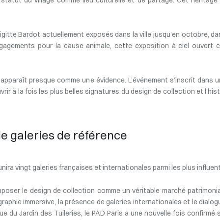
itte Bardot actuellement exposés dans la ville jusqu’en octobre, dans
gagements pour la cause animale, cette exposition à ciel ouvert c
 apparaît presque comme une évidence. L’événement s’inscrit dans une
ir à la fois les plus belles signatures du design de collection et l’hist
de galeries de référence
nira vingt galeries françaises et internationales parmi les plus influ
oser le design de collection comme un véritable marché patrimonial.
raphie immersive, la présence de galeries internationales et le dial
e du Jardin des Tuileries, le PAD Paris a une nouvelle fois confirm