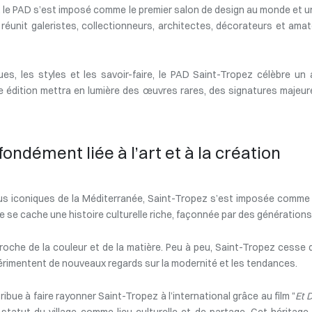
in, le PAD s’est imposé comme le premier salon de design au monde et 
réunit galeristes, collectionneurs, architectes, décorateurs et amat
s, les styles et les savoir-faire, le PAD Saint-Tropez célèbre un a
ère édition mettra en lumière des œuvres rares, des signatures maje
ondément liée à l’art et à la création
us iconiques de la Méditerranée, Saint-Tropez s’est imposée comme un
e se cache une histoire culturelle riche, façonnée par des générations
oche de la couleur et de la matière. Peu à peu, Saint-Tropez cesse d
xpérimentent de nouveaux regards sur la modernité et les tendances.
bue à faire rayonner Saint-Tropez à l’international grâce au film "
Et 
tatut du village comme lieu culturelle et de partage. Cet héritage a