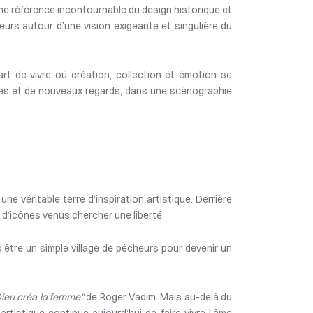
une référence incontournable du design historique et
eurs autour d’une vision exigeante et singulière du
rt de vivre où création, collection et émotion se
ures et de nouveaux regards, dans une scénographie
e véritable terre d’inspiration artistique. Derrière
 d’icônes venus chercher une liberté.
’être un simple village de pêcheurs pour devenir un
Dieu créa la femme"
de Roger Vadim. Mais au-delà du
rtistique continue aujourd’hui de faire vivre l’âme