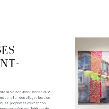
SES
INT-
estit la Maison Jean Despas du 2
les dans l’un des villages les plus
iques, propriétés d’exception
iques marquées par l’héritage de