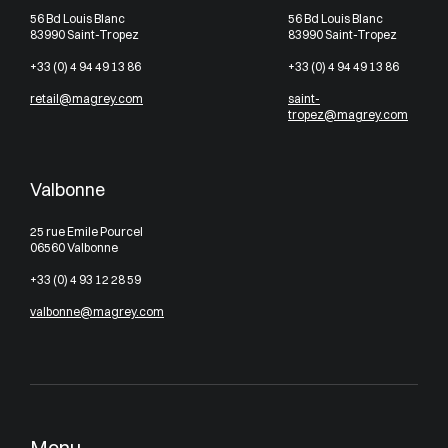
56 Bd Louis Blanc
56 Bd Louis Blanc
83990 Saint-Tropez
83990 Saint-Tropez
+33 (0) 4 94 49 13 86
+33 (0) 4 94 49 13 86
retail@magrey.com
saint-
tropez@magrey.com
Valbonne
25 rue Emile Pourcel
06560 Valbonne
+33 (0) 4 93 12 28 59
valbonne@magrey.com
Menu