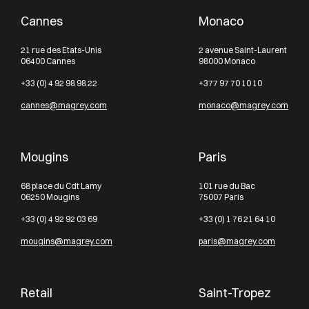
Cannes
Monaco
21 rue des Etats-Unis
2 avenue Saint-Laurent
06400 Cannes
98000 Monaco
+33 (0) 4 92 98 98 22
+377 97 70 10 10
cannes@magrey.com
monaco@magrey.com
Mougins
Paris
68 place du Cdt Lamy
101 rue du Bac
06250 Mougins
75007 Paris
+33 (0) 4 92 92 03 69
+33 (0) 1 76 21 64 10
mougins@magrey.com
paris@magrey.com
Retail
Saint-Tropez