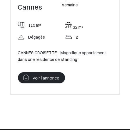
semaine
Cannes
114 m²
7 m²
2
tement
First Croisette - Sublime appartement 2 Chambres
face au Palais
Voir l'annonce