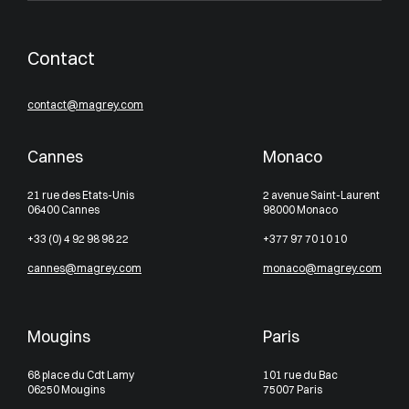
Contact
contact@magrey.com
Cannes
Monaco
21 rue des Etats-Unis
2 avenue Saint-Laurent
06400 Cannes
98000 Monaco
+33 (0) 4 92 98 98 22
+377 97 70 10 10
cannes@magrey.com
monaco@magrey.com
Mougins
Paris
68 place du Cdt Lamy
101 rue du Bac
06250 Mougins
75007 Paris