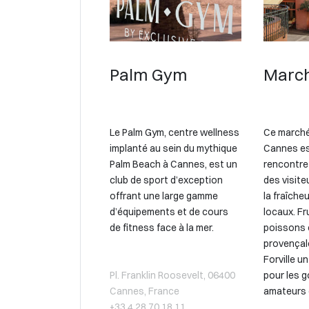
Palm Gym
March
Le Palm Gym, centre wellness
Ce marché
implanté au sein du mythique
Cannes est
Palm Beach à Cannes, est un
rencontre
club de sport d’exception
des visite
offrant une large gamme
la fraîche
d’équipements et de cours
locaux. Fr
de fitness face à la mer.
poissons 
provençal
Forville u
Pl. Franklin Roosevelt, 06400
pour les 
Cannes, France
amateurs d
+33 4 28 70 18 11