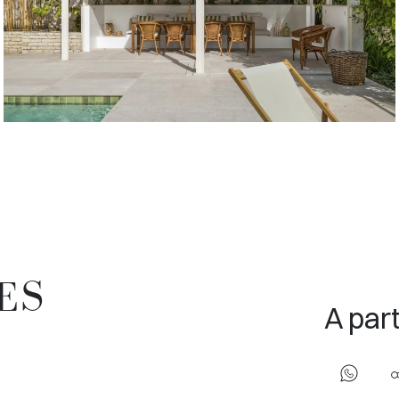
ES
A part