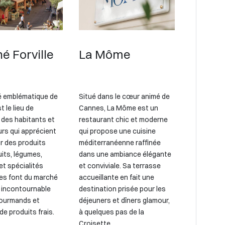
é Forville
La Môme
 emblématique de
Situé dans le cœur animé de
 le lieu de
Cannes, La Môme est un
 des habitants et
restaurant chic et moderne
urs qui apprécient
qui propose une cuisine
ur des produits
méditerranéenne raffinée
uits, légumes,
dans une ambiance élégante
et spécialités
et conviviale. Sa terrasse
es font du marché
accueillante en fait une
n incontournable
destination prisée pour les
gourmands et
déjeuners et dîners glamour,
e produits frais.
à quelques pas de la
Croisette.