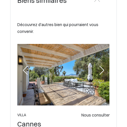
Biens similaires
Découvrez d'autres bien qui pourraient vous
convenir.
€la
Nous consulter
VILLA
Cannes