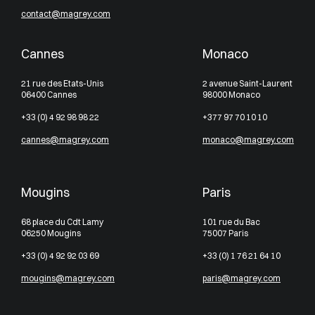
contact@magrey.com
Cannes
Monaco
21 rue des Etats-Unis
2 avenue Saint-Laurent
06400 Cannes
98000 Monaco
+33 (0) 4 92 98 98 22
+377 97 70 10 10
cannes@magrey.com
monaco@magrey.com
Mougins
Paris
68 place du Cdt Lamy
101 rue du Bac
06250 Mougins
75007 Paris
+33 (0) 4 92 92 03 69
+33 (0) 1 76 21 64 10
mougins@magrey.com
paris@magrey.com