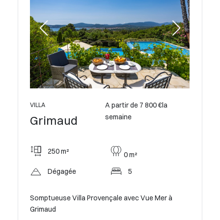
VILLA
Grim
A partir de 7 800 €la
 €la
VILLA
semaine
Grimaud
350
250 m²
0 m²
Pan
Dégagée
5
Villa de
Somptueuse Villa Provençale avec Vue Mer à
r la mer
Grimaud
V