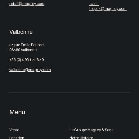
retail@magrey.com
saint-
tropez@magrey.com
Valbonne
25 rue Emile Pourcel
06560 Valbonne
+33 (0) 4 93 12 28 59
valbonne@magrey.com
Menu
Vente
Le Groupe Magrey & Sons
Location
Notre Histoire