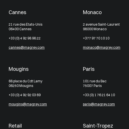
Cannes
Monaco
21 rue des Etats-Unis
2 avenue Saint-Laurent
06400 Cannes
98000 Monaco
+33 (0) 4 92 98 98 22
+377 97 70 10 10
cannes@magrey.com
monaco@magrey.com
Mougins
Paris
68 place du Cdt Lamy
101 rue du Bac
06250 Mougins
75007 Paris
+33 (0) 4 92 92 03 69
+33 (0) 1 76 21 64 10
mougins@magrey.com
paris@magrey.com
Retail
Saint-Tropez