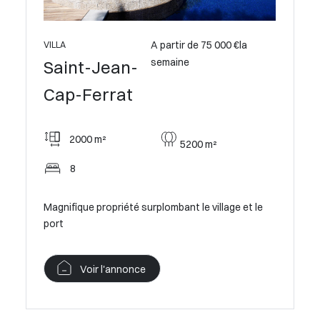
 €la
A partir de 75 000 €la
VILLA
VILLA
semaine
Saint-Jean-
Saint
Cap-Ferrat
Cap-
2000 m²
850
5200 m²
8
8
 mer
Magnifique propriété surplombant le village et le
Sublime 
port
bâtiment
Voir l'annonce
V