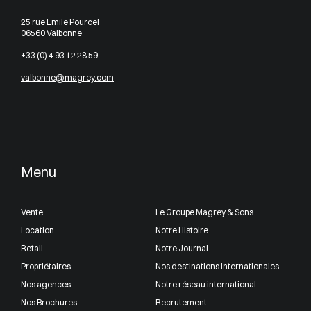
25 rue Emile Pourcel
06560 Valbonne
+33 (0) 4 93 12 28 59
valbonne@magrey.com
Menu
Vente
Le Groupe Magrey & Sons
Location
Notre Histoire
Retail
Notre Journal
Propriétaires
Nos destinations internationales
Nos agences
Notre réseau international
Nos Brochures
Recrutement