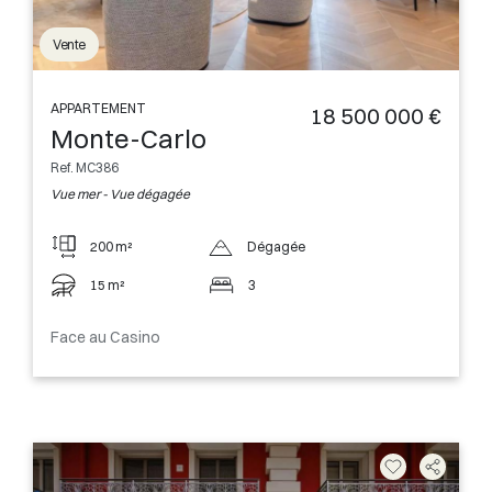
Vente
APPARTEMENT
18 500 000 €
Monte-Carlo
Ref. MC386
Vue mer - Vue dégagée
200 m²
Dégagée
15 m²
3
Face au Casino