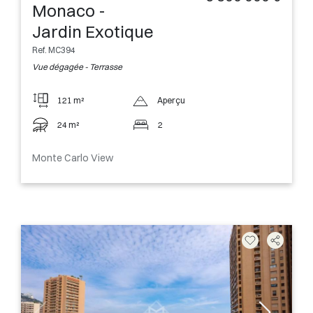
Monaco -
Jardin Exotique
Ref. MC394
Vue dégagée - Terrasse
121 m²
Aperçu
24 m²
2
Monte Carlo View