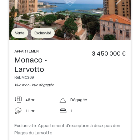
Vente
Exclusivité
APPARTEMENT
3 450 000 €
Monaco -
Larvotto
Ref. MC369
Vue mer - Vue dégagée
46 m²
Dégagée
11 m²
1
Exclusivité. Appartement d'exception à deux pas des
Plages du Larvotto