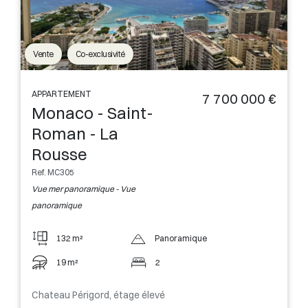
Vente
Co-exclusivité
APPARTEMENT
7 700 000 €
Monaco - Saint-
Roman - La
Rousse
Ref. MC305
Vue mer panoramique - Vue
panoramique
132 m²
Panoramique
19 m²
2
Chateau Périgord, étage élevé