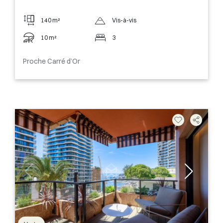
140 m²
Vis-à-vis
10 m²
3
Proche Carré d’Or