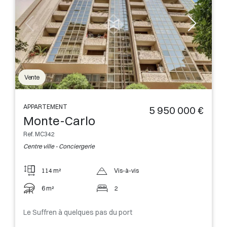
Vente
APPARTEMENT
5 950 000 €
Monte-Carlo
Ref. MC342
Centre ville - Conciergerie
114 m²
Vis-à-vis
6 m²
2
Le Suffren à quelques pas du port