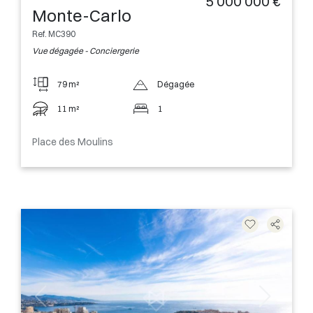
5 000 000 €
Monte-Carlo
Ref. MC390
Vue dégagée - Conciergerie
79 m²
Dégagée
11 m²
1
Place des Moulins