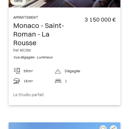
Vente
APPARTEMENT
3 150 000 €
Monaco - Saint-
Roman - La
Rousse
Ref. MC385
Vue dégagée - Lumineux
59 m²
Dégagée
18 m²
1
Le Studio parfait