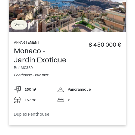
Vente
APPARTEMENT
8 450 000 €
Monaco -
Jardin Exotique
Ref. MC389
Penthouse - Vue mer
250 m²
Panoramique
157 m²
2
Duplex Penthouse