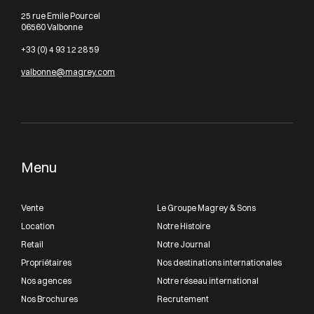
25 rue Emile Pourcel
06560 Valbonne
+33 (0) 4 93 12 28 59
valbonne@magrey.com
Menu
Vente
Le Groupe Magrey & Sons
Location
Notre Histoire
Retail
Notre Journal
Propriétaires
Nos destinations internationales
Nos agences
Notre réseau international
Nos Brochures
Recrutement