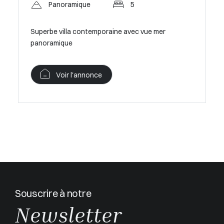
Panoramique
5
vue mer
Villa mo
fermé
Superbe villa contemporaine avec vue mer
panoramique
V
Voir l'annonce
Souscrire à notre
Newsletter