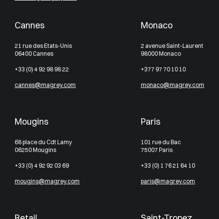
Cannes
Monaco
21 rue des Etats-Unis
2 avenue Saint-Laurent
06400 Cannes
98000 Monaco
+33 (0) 4 92 98 98 22
+377 97 70 10 10
cannes@magrey.com
monaco@magrey.com
Mougins
Paris
68 place du Cdt Lamy
101 rue du Bac
06250 Mougins
75007 Paris
+33 (0) 4 92 92 03 69
+33 (0) 1 76 21 64 10
mougins@magrey.com
paris@magrey.com
Retail
Saint-Tropez