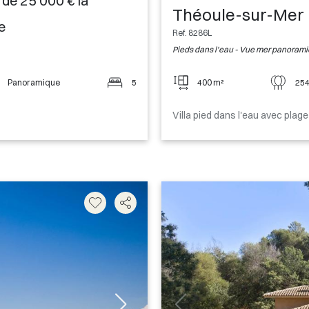
r de 25 000 € la
Théoule-sur-Mer
e
Ref. 8286L
Pieds dans l'eau - Vue mer panoram
Panoramique
5
400 m²
254
Villa pied dans l'eau avec plage