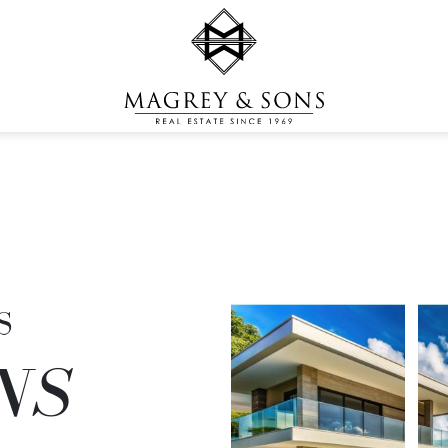
S
S
NS