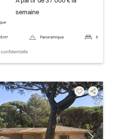
A partir de 37 000 € la
semaine
ique
8 m²
Panoramique
5
 confidentielle