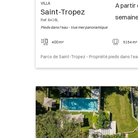
VILLA
A partir
Saint-Tropez
semain
Ref. 8416L
Pieds dans l'eau - Vue mer panoramique
400 m²
5154 m²
Parcs de Saint-Tropez - Propriété pieds dans l’e