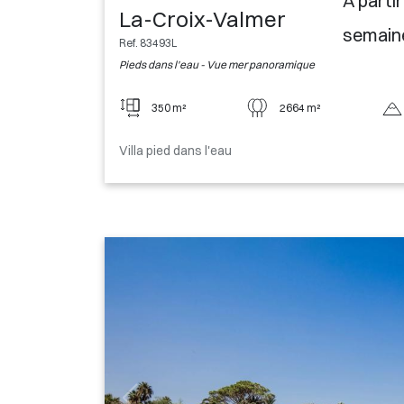
A parti
La-Croix-Valmer
semain
Ref. 83493L
Pieds dans l'eau - Vue mer panoramique
350 m²
2664 m²
Villa pied dans l'eau