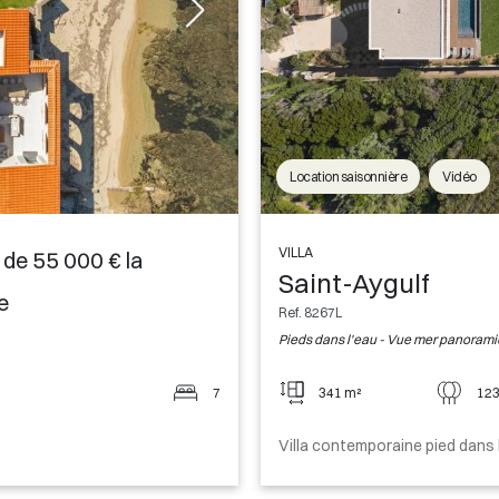
Location saisonnière
Vidéo
VILLA
r de 55 000 € la
Saint-Aygulf
e
Ref. 8267L
Pieds dans l'eau - Vue mer panoram
7
341 m²
123
Villa contemporaine pied dans 