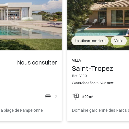
Location saisonnière
Vidéo
VILLA
Nous consulter
Saint-Tropez
Ref. 8330L
Pieds dans l'eau - Vue mer
²
7
500 m²
 la plage de Pampelonne
Domaine gardienné des Parcs 