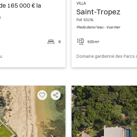
VILLA
 de 165 000 € la
Saint-Tropez
e
Ref. 8329L
Pieds dans l'eau - Vue mer
6
500 m²
au
Domaine gardienné des Parcs 