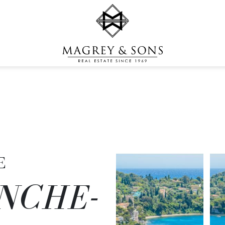
S
E
NCHE-