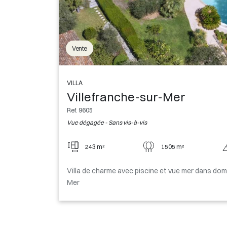
Vente
VILLA
Villefranche-sur-Mer
Ref. 9605
Vue dégagée - Sans vis-à-vis
243 m²
1505 m²
Villa de charme avec piscine et vue mer dans doma
Mer