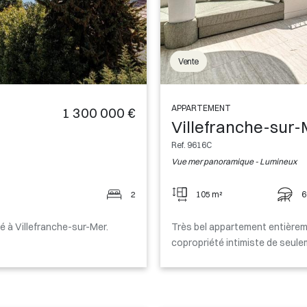
Vente
APPARTEMENT
1 300 000 €
Villefranche-sur
Ref. 9616C
Vue mer panoramique - Lumineux
2
105 m²
6
 à Villefranche-sur-Mer.
Très bel appartement entièrem
copropriété intimiste de seule