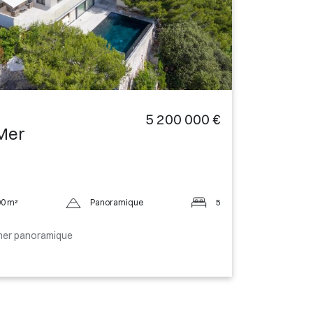
5 200 000 €
-Mer
0 m²
Panoramique
5
 mer panoramique