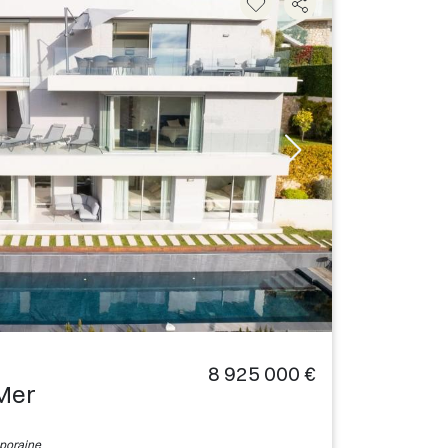
8 925 000 €
-Mer
mporaine