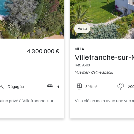
Vente
VILLA
4 300 000 €
Villefranche-sur
Ref. 9593
Vue mer - Calme absolu
Dégagée
4
325 m²
200
ine privé à Villefranche-sur-
Villa clé en main avec une vue