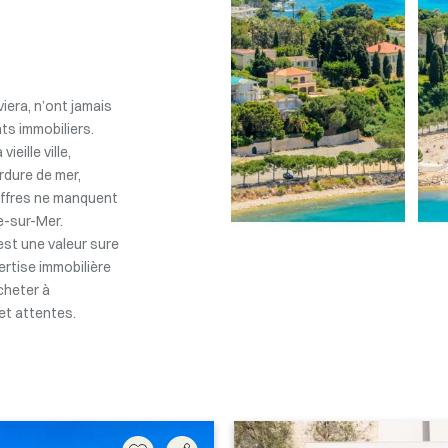
viera, n’ont jamais
nts immobiliers.
eille ville,
dure de mer,
 offres ne manquent
e-sur-Mer.
est une valeur sure
pertise immobilière
acheter à
et attentes.