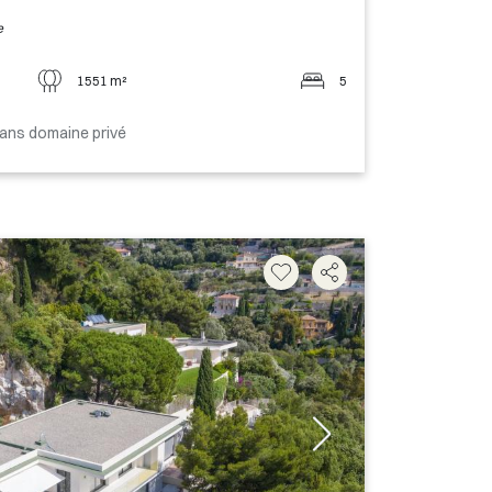
e
1551 m²
5
ans domaine privé